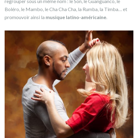
regrouper sous un même nom : le Son, le Guanguanco, le
Boléro, le Mambo, le Cha Cha Cha, la Rumba, la Timba… et
promouvoir ainsi la
musique latino-américaine
.